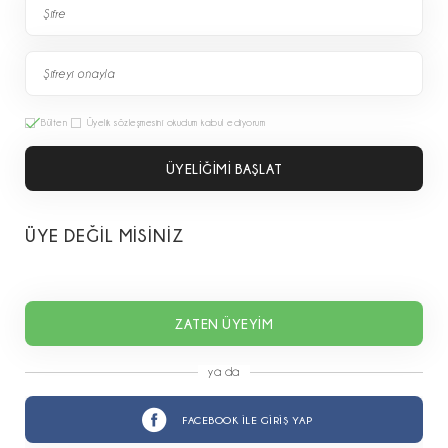
Bülten
Üyelik sözleşmesini okudum kabul ediyorum
ÜYELİĞİMİ BAŞLAT
ÜYE DEĞİL MİSİNİZ
ZATEN ÜYEYİM
ya da
FACEBOOK İLE GİRİŞ YAP