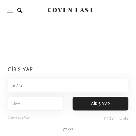
GİRİŞ YAP
GİRİŞ YAP
Şifremi Unuttum
Beni Hatırla
ya da